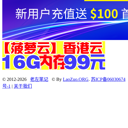
© 2012-2026
老左笔记
© By
LaoZuo.ORG
.
苏ICP备06030674
号-1
|
关于我们