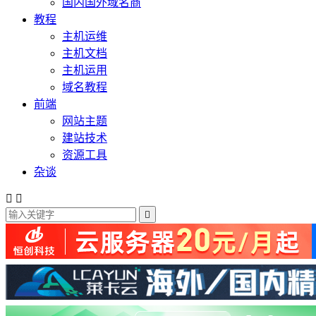
国内国外域名商
教程
主机运维
主机文档
主机运用
域名教程
前端
网站主题
建站技术
资源工具
杂谈


