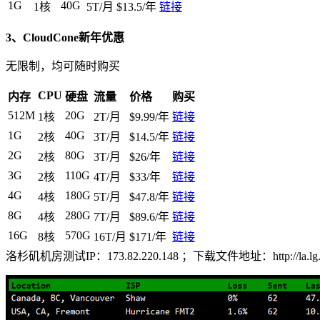
1G
40G
1核
5T/月
$13.5/年
链接
3、CloudCone新年优惠
无限制，均可随时购买
CPU
内存
硬盘
流量
价格
购买
512M
20G
1核
2T/月
$9.99/年
链接
1G
40G
2核
3T/月
$14.5/年
链接
2G
80G
2核
3T/月
$26/年
链接
3G
110G
2核
4T/月
$33/年
链接
4G
180G
4核
5T/月
$47.8/年
链接
8G
280G
4核
7T/月
$89.6/年
链接
16G
570G
8核
16T/月
$171/年
链接
洛杉矶机房测试IP：173.82.220.148 ；下载文件地址：http: