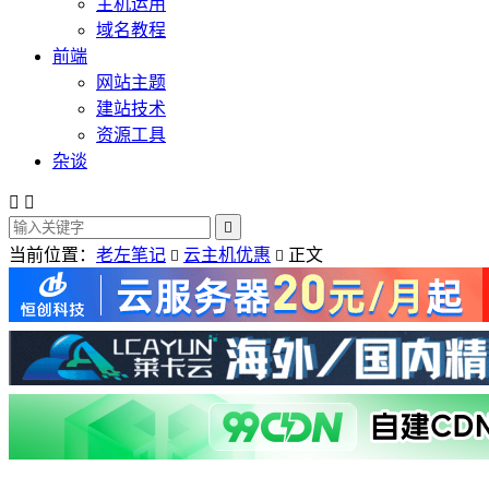
主机运用
域名教程
前端
网站主题
建站技术
资源工具
杂谈



当前位置：
老左笔记
云主机优惠
正文

