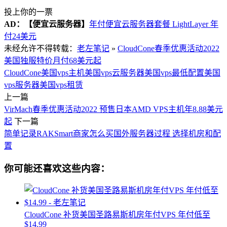
投上你的一票
AD：
【便宜云服务器】
年付便宜云服务器套餐 LightLayer 年
付24美元
未经允许不得转载：
老左笔记
»
CloudCone春季优惠活动2022
美国独服特价月付68美元起
CloudCone
美国vps主机
美国vps云服务器
美国vps最低配置
美国
vps服务器
美国vps租赁
上一篇
VirMach春季优惠活动2022 预售日本AMD VPS主机年8.88美元
起
下一篇
简单记录RAKSmart商家怎么买国外服务器过程 选择机房和配
置
你可能还喜欢这些内容：
CloudCone 补货美国圣路易斯机房年付VPS 年付低至
$14.99