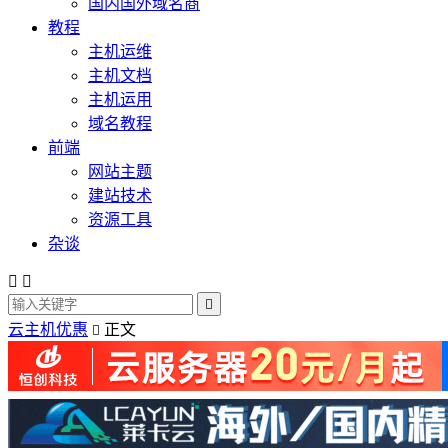
国内国外域名商
教程
主机运维
主机文档
主机运用
域名教程
前端
网站主题
建站技术
资源工具
杂谈



云主机优惠
正文
