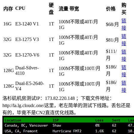
硬
购
CPU
内存
流量 带宽
价格
盘
买
链
100M不限或40T/月
16G
E3-1240 V1
1T
$68/月
1G
接
链
100M不限或40T/月
32G
E3-1275 V3
1T
$81/月
1G
接
$111/
链
100M不限或40T/月
32G
E3-1270-V6
1T
月
1G
接
$186/
链
Dual-Silver-
100M不限或100T/月
128G
1T
4110
月
1G
接
$186/
链
Dual-E5-2640-
100M不限或100T/月
128G
1T
V4
月
1G
接
洛杉矶机房测试IP：173.82.220.148 ；下载文件地址：
http://la.lg.cloudc.one/这里，老左简单的测试下线路。丢包还是
有的，毕竟不是CN2直连优化线路。