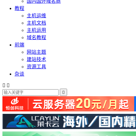
国内国外域名商
教程
主机运维
主机文档
主机运用
域名教程
前端
网站主题
建站技术
资源工具
杂谈


