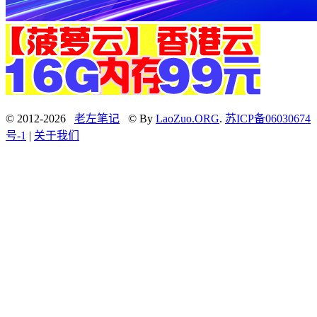
© 2012-2026
老左笔记
© By
LaoZuo.ORG
.
苏ICP备06030674
号-1
|
关于我们