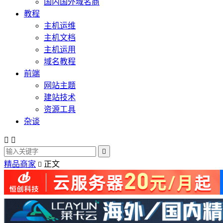
国内国外域名商
教程
主机运维
主机文档
主机运用
域名教程
前端
网站主题
建站技术
资源工具
杂谈



精品商家
正文
