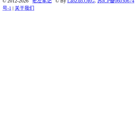
© 2012-2026
老左笔记
© By
LaoZuo.ORG
.
苏ICP备06030674
号-1
|
关于我们