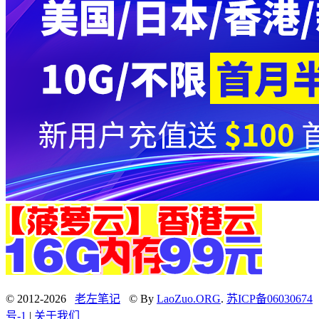
© 2012-2026
老左笔记
© By
LaoZuo.ORG
.
苏ICP备06030674
号-1
|
关于我们