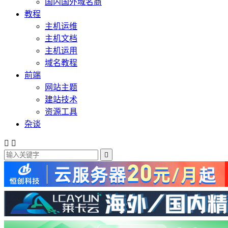
国内国外域名商
教程
主机运维
主机文档
主机运用
域名教程
前端
网站主题
建站技术
资源工具
杂谈


