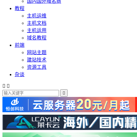
国内国外域名商
教程
主机运维
主机文档
主机运用
域名教程
前端
网站主题
建站技术
资源工具
杂谈


