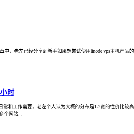
小时"文章中，老左已经分享到新手如果想尝试使用linode vps
4小时
的日常和工作需要，老左个人认为大概的分布是1-2宽的性价比
个网站...