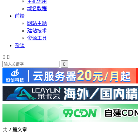
主机运用
域名教程
前端
网站主题
建站技术
资源工具
杂谈



共 2 篇文章