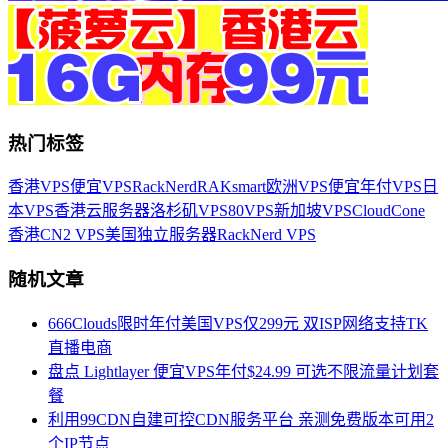
热门标签
香港VPS
便宜VPS
RackNerd
RAKsmart
欧洲VPS
便宜年付VPS
日
本VPS
香港云服务器
洛杉矶VPS
80VPS
新加坡VPS
CloudCone
香港CN2 VPS
美国独立服务器
RackNerd VPS
随机文章
666Clouds限时年付美国VPS仅299元 双ISP网络支持TK
直播电商
盘点 Lightlayer 便宜VPS年付$24.99 可选不限流量计划套
餐
利用99CDN自建可控CDN服务平台 亲测免费版本可用2
个IP节点