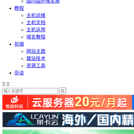
国内国外域名商
教程
主机运维
主机文档
主机运用
域名教程
前端
网站主题
建站技术
资源工具
杂谈


