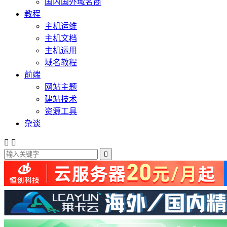
国内国外域名商
教程
主机运维
主机文档
主机运用
域名教程
前端
网站主题
建站技术
资源工具
杂谈


