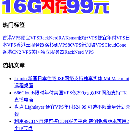
热门标签
香港VPS
便宜VPS
RackNerd
RAKsmart
欧洲VPS
便宜年付VPS
日
本VPS
香港云服务器
洛杉矶VPS
80VPS
新加坡VPS
CloudCone
香港CN2 VPS
美国独立服务器
RackNerd VPS
随机文章
Lumio 新晋日本住宅 ISP网络支持独享实体 M4 Mac mini
远程桌面
666Clouds限时年付美国VPS仅299元 双ISP网络支持TK
直播电商
盘点 Lightlayer 便宜VPS年付$24.99 可选不限流量计划套
餐
利用99CDN自建可控CDN服务平台 亲测免费版本可用2
个IP节点