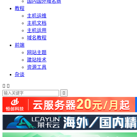
国内国外域名商
教程
主机运维
主机文档
主机运用
域名教程
前端
网站主题
建站技术
资源工具
杂谈


