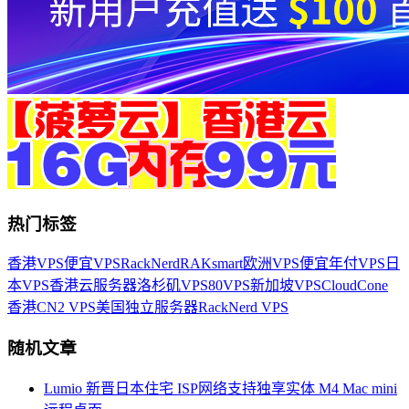
热门标签
香港VPS
便宜VPS
RackNerd
RAKsmart
欧洲VPS
便宜年付VPS
日
本VPS
香港云服务器
洛杉矶VPS
80VPS
新加坡VPS
CloudCone
香港CN2 VPS
美国独立服务器
RackNerd VPS
随机文章
Lumio 新晋日本住宅 ISP网络支持独享实体 M4 Mac mini