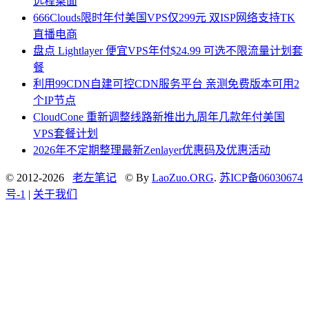
远程桌面
666Clouds限时年付美国VPS仅299元 双ISP网络支持TK
直播电商
盘点 Lightlayer 便宜VPS年付$24.99 可选不限流量计划套
餐
利用99CDN自建可控CDN服务平台 亲测免费版本可用2
个IP节点
CloudCone 重新调整线路新推出九周年几款年付美国
VPS套餐计划
2026年不定期整理最新Zenlayer优惠码及优惠活动
© 2012-2026
老左笔记
© By
LaoZuo.ORG
.
苏ICP备06030674
号-1
|
关于我们