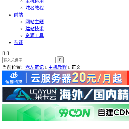
主机运用
域名教程
前端
网站主题
建站技术
资源工具
杂谈



当前位置：
老左笔记
主机教程
正文

