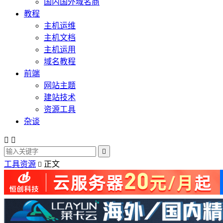
国内国外域名商
教程
主机运维
主机文档
主机运用
域名教程
前端
网站主题
建站技术
资源工具
杂谈



工具资源
正文
