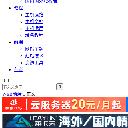
国内国外域名商
教程
主机运维
主机文档
主机运用
域名教程
前端
网站主题
建站技术
资源工具
杂谈



WEB前端
正文
