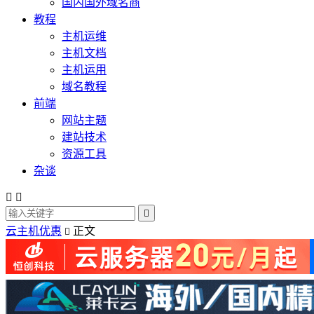
国内国外域名商
教程
主机运维
主机文档
主机运用
域名教程
前端
网站主题
建站技术
资源工具
杂谈



云主机优惠
正文
