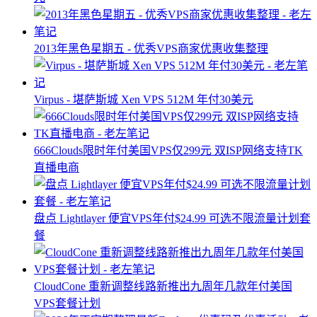
2013年黑色星期五 - 优秀VPS商家优惠收集整理
Virpus - 堪萨斯城 Xen VPS 512M 年付30美元
666Clouds限时年付美国VPS仅299元 双ISP网络支持TK
直播电商
盘点 Lightlayer 便宜VPS年付$24.99 可选不限流量计划套
餐
CloudCone 重新调整线路新推出九周年几款年付美国
VPS套餐计划