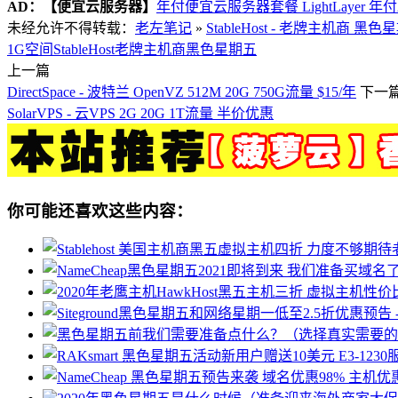
AD：
【便宜云服务器】
年付便宜云服务器套餐 LightLayer 年
未经允许不得转载：
老左笔记
»
StableHost - 老牌主机商 黑
1G空间
StableHost
老牌主机商
黑色星期五
上一篇
DirectSpace - 波特兰 OpenVZ 512M 20G 750G流量 $15/年
下一
SolarVPS - 云VPS 2G 20G 1T流量 半价优惠
你可能还喜欢这些内容：