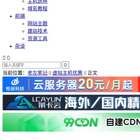
主机运用
域名教程
前端
网站主题
建站技术
资源工具
杂谈



当前位置：
老左笔记
虚拟主机优惠
正文

