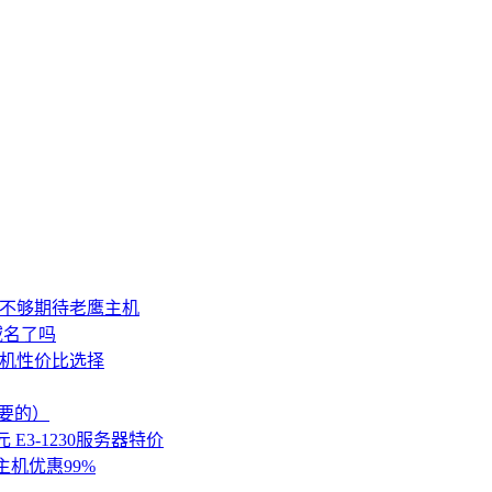
 力度不够期待老鹰主机
买域名了吗
拟主机性价比选择
要的）
 E3-1230服务器特价
 主机优惠99%