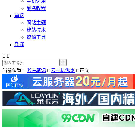
主机运用
域名教程
前端
网站主题
建站技术
资源工具
杂谈



当前位置：
老左笔记
云主机优惠
正文

