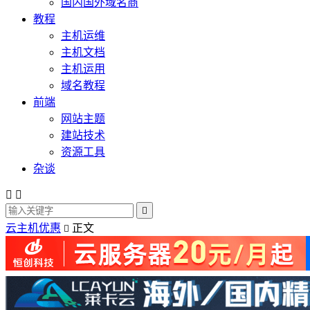
国内国外域名商
教程
主机运维
主机文档
主机运用
域名教程
前端
网站主题
建站技术
资源工具
杂谈



云主机优惠
正文
