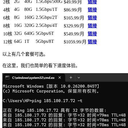
2G
40G
1.5Gbps/500G
2核
$49.99/月
链接
4G
80G
1.5Gbps/1T
4核
$86.99/月
链接
8G
160G
2.5Gbps/2T
6核
$165.99/月
链接
16G
320G
2.5Gbps/4T
8核
$329.99/月
链接
32G
640G
5Gbps/6T
10核
$549.99/月
链接
64G
1T
5Gbps/8T
12核
$1059.99/月
链接
以上有几个套餐可选。
在这里，我们也简单的看下速度体验。