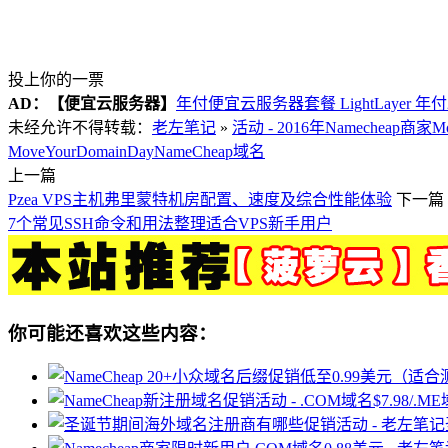
投上你的一票
AD：
【便宜云服务器】
年付便宜云服务器套餐 LightLayer 年
未经允许不得转载：
老左笔记
»
活动 - 2016年Namecheap商家Mo
MoveYourDomainDay
NameCheap域名
上一篇
Pzea VPS主机弗里蒙特机房配置、速度及综合性能体验
下一篇
7个常见SSH命令和用法整理适合VPS新手用户
你可能还喜欢这些内容：