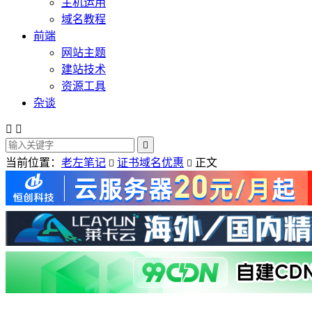
主机运用
域名教程
前端
网站主题
建站技术
资源工具
杂谈



当前位置：
老左笔记
证书域名优惠
正文

