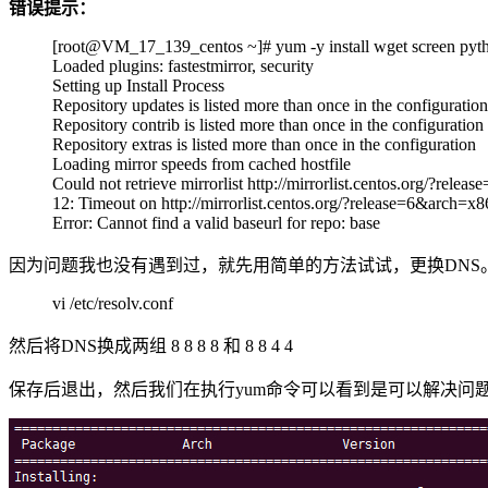
错误提示：
[root@VM_17_139_centos ~]# yum -y install wget screen pyt
Loaded plugins: fastestmirror, security
Setting up Install Process
Repository updates is listed more than once in the configuration
Repository contrib is listed more than once in the configuration
Repository extras is listed more than once in the configuration
Loading mirror speeds from cached hostfile
Could not retrieve mirrorlist http://mirrorlist.centos.org/?r
12: Timeout on http://mirrorlist.centos.org/?release=6&arch=x8
Error: Cannot find a valid baseurl for repo: base
因为问题我也没有遇到过，就先用简单的方法试试，更换DNS
vi /etc/resolv.conf
然后将DNS换成两组 8 8 8 8 和 8 8 4 4
保存后退出，然后我们在执行yum命令可以看到是可以解决问