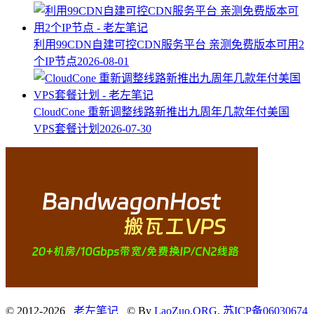
利用99CDN自建可控CDN服务平台 亲测免费版本可用2
个IP节点
2026-08-01
CloudCone 重新调整线路新推出九周年几款年付美国
VPS套餐计划
2026-07-30
© 2012-2026
老左笔记
© By
LaoZuo.ORG
.
苏ICP备06030674