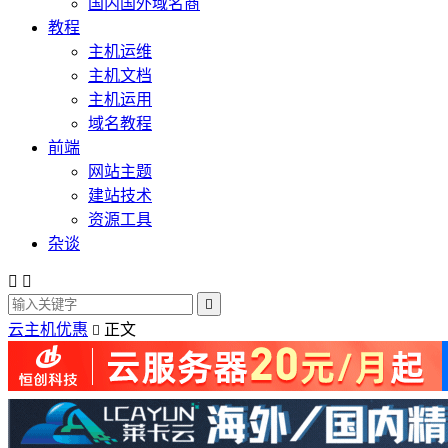
国内国外域名商
教程
主机运维
主机文档
主机运用
域名教程
前端
网站主题
建站技术
资源工具
杂谈



云主机优惠
正文
