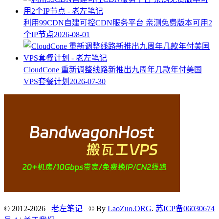
利用99CDN自建可控CDN服务平台 亲测免费版本可用2
个IP节点
2026-08-01
CloudCone 重新调整线路新推出九周年几款年付美国
VPS套餐计划
2026-07-30
© 2012-2026
老左笔记
© By
LaoZuo.ORG
.
苏ICP备06030674