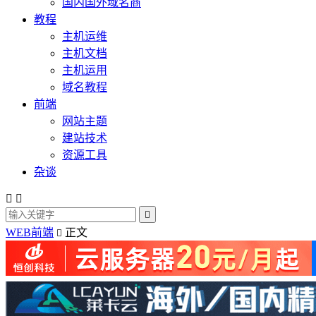
国内国外域名商
教程
主机运维
主机文档
主机运用
域名教程
前端
网站主题
建站技术
资源工具
杂谈



WEB前端
正文
