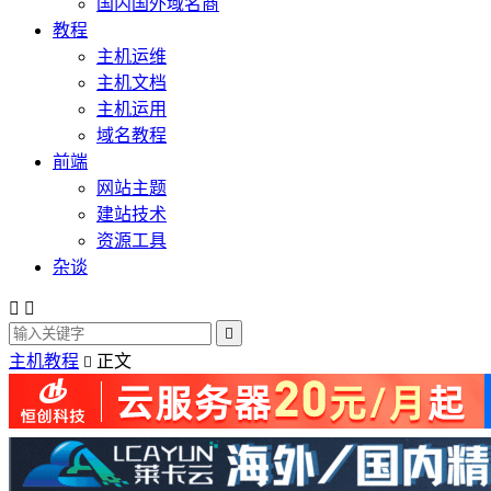
国内国外域名商
教程
主机运维
主机文档
主机运用
域名教程
前端
网站主题
建站技术
资源工具
杂谈



主机教程
正文
