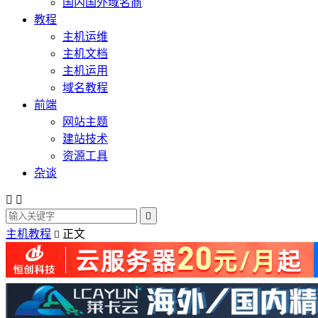
国内国外域名商
教程
主机运维
主机文档
主机运用
域名教程
前端
网站主题
建站技术
资源工具
杂谈



主机教程
正文
