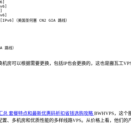
6]

v6]

]

v6]

C5] [IPv6]（美国圣何塞 CN2 GIA 路线）

IA 路线）

切换机房可以根据需要更换，包括IP也会更换的，这也是搬瓦工V
理汇总 套餐特点和最新优惠码折扣省钱选购攻略
BWHVPS，这
、多机房和优质性能的多样线路VPS。从价格上看，他们的产品价格