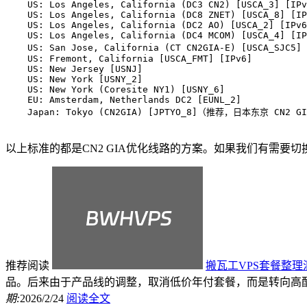
    US: Los Angeles, California (DC3 CN2) [USCA_3] [IPv
    US: Los Angeles, California (DC8 ZNET) [USCA_8] [IP
    US: Los Angeles, California (DC2 AO) [USCA_2] [IPv6
    US: Los Angeles, California (DC4 MCOM) [USCA_4] [IP
    US: San Jose, California (CT CN2GIA-E) [USCA_SJ
    US: Fremont, California [USCA_FMT] [IPv6]

    US: New Jersey [USNJ]

    US: New York [USNY_2]

    US: New York (Coresite NY1) [USNY_6]

    EU: Amsterdam, Netherlands DC2 [EUNL_2]

    Japan: Tokyo (CN2GIA) [JPTYO_8]（推荐，日本东京 CN2 G
以上标准的都是CN2 GIA优化线路的方案。如果我们有需要
推荐阅读
搬瓦工VPS套餐整
品。后来由于产品线的调整，取消低价年付套餐，而是转向高配置
期:
2026/2/24
阅读全文