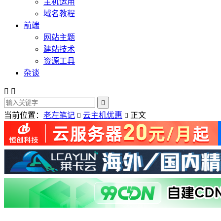
主机运用
域名教程
前端
网站主题
建站技术
资源工具
杂谈



当前位置：
老左笔记
云主机优惠
正文

