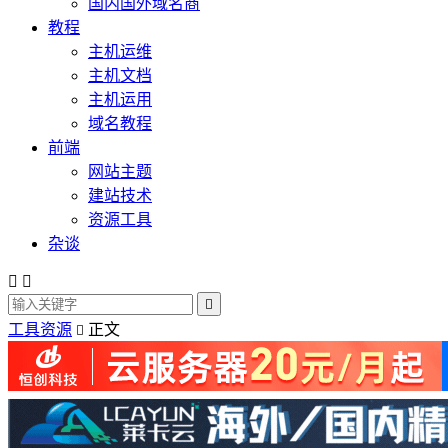
国内国外域名商
教程
主机运维
主机文档
主机运用
域名教程
前端
网站主题
建站技术
资源工具
杂谈



工具资源
正文
