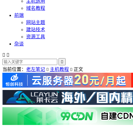
主机运用
域名教程
前端
网站主题
建站技术
资源工具
杂谈



当前位置：
老左笔记
主机教程
正文

