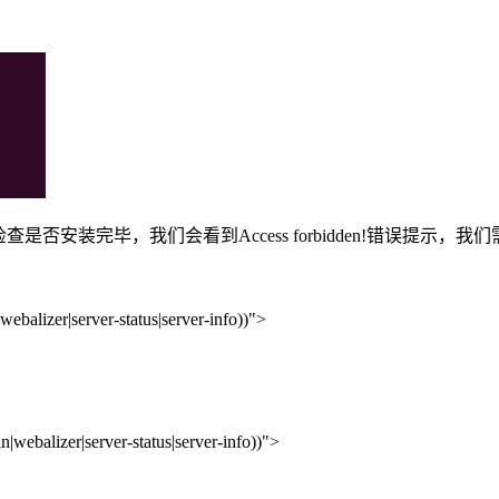
安装完毕，我们会看到Access forbidden!错误提示，
ebalizer|server-status|server-info))">
webalizer|server-status|server-info))">