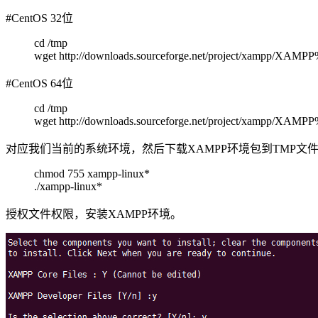
#CentOS 32位
cd /tmp
wget http://downloads.sourceforge.net/project/xampp/XAMPP%2
#CentOS 64位
cd /tmp
wget http://downloads.sourceforge.net/project/xampp/XAMPP%
对应我们当前的系统环境，然后下载XAMPP环境包到TMP文
chmod 755 xampp-linux*
./xampp-linux*
授权文件权限，安装XAMPP环境。