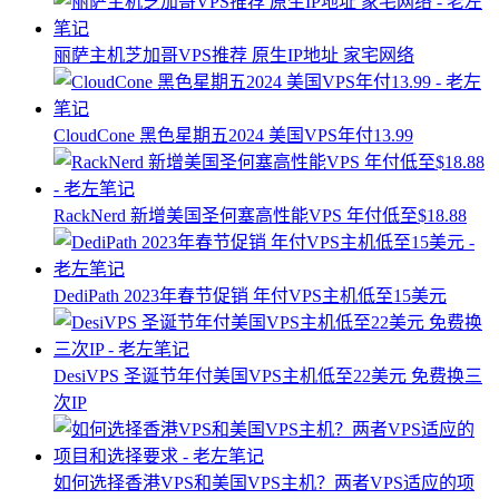
丽萨主机芝加哥VPS推荐 原生IP地址 家宅网络
CloudCone 黑色星期五2024 美国VPS年付13.99
RackNerd 新增美国圣何塞高性能VPS 年付低至$18.88
DediPath 2023年春节促销 年付VPS主机低至15美元
DesiVPS 圣诞节年付美国VPS主机低至22美元 免费换三
次IP
如何选择香港VPS和美国VPS主机？两者VPS适应的项