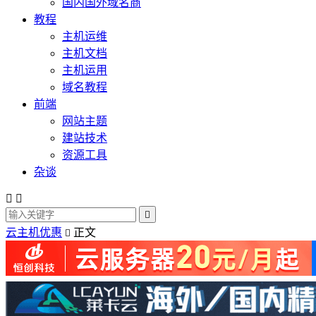
国内国外域名商
教程
主机运维
主机文档
主机运用
域名教程
前端
网站主题
建站技术
资源工具
杂谈



云主机优惠
正文
