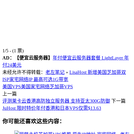
1/5 - (1 票)
AD：
【便宜云服务器】
年付便宜云服务器套餐 LightLayer 年
付24美元
未经允许不得转载：
老左笔记
»
LisaHost 新增美国芝加哥双
ISP家宅网络IP 最高可选1G带宽
美国VPS
美国家宅网络
芝加哥VPS
上一篇
评测莱卡云香港高防独立服务器 支持亚太300G防御
下一篇
JuHost 限时特价年付香港和日本VPS仅需$13.63
你可能还喜欢这些内容：