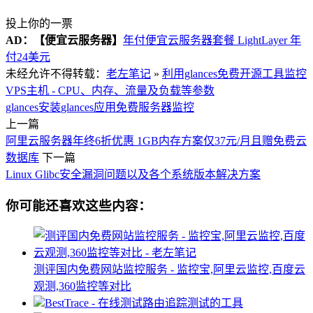
投上你的一票
AD：
【便宜云服务器】
年付便宜云服务器套餐 LightLayer 年
付24美元
未经允许不得转载：
老左笔记
»
利用glances免费开源工具监控
VPS主机 - CPU、内存、流量及负载等参数
glances安装
glances应用
免费服务器监控
上一篇
阿里云服务器年终6折优惠 1GB内存方案仅37元/月且赠免费云
数据库
下一篇
Linux Glibc安全漏洞问题以及各个系统版本解决方案
你可能还喜欢这些内容：
测评国内免费网站监控服务 - 监控宝,阿里云监控,百度云
观测,360监控等对比
BestTrace - 在线测试路由追踪测试的工具