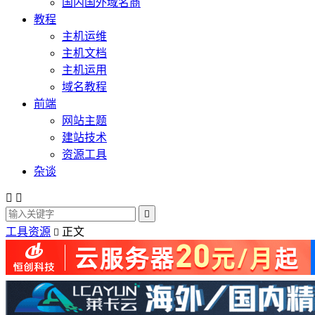
国内国外域名商
教程
主机运维
主机文档
主机运用
域名教程
前端
网站主题
建站技术
资源工具
杂谈



工具资源
正文
