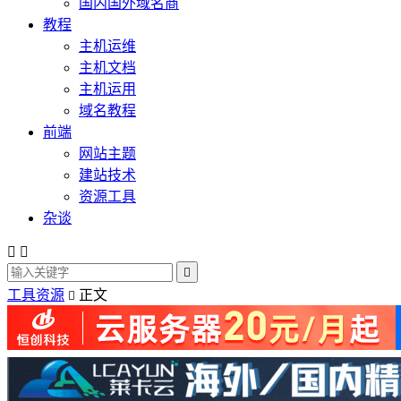
国内国外域名商
教程
主机运维
主机文档
主机运用
域名教程
前端
网站主题
建站技术
资源工具
杂谈



工具资源
正文
