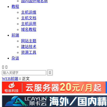
国内国外域名商
教程
主机运维
主机文档
主机运用
域名教程
前端
网站主题
建站技术
资源工具
杂谈



WEB前端
正文
