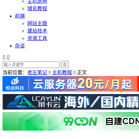
主机运用
域名教程
前端
网站主题
建站技术
资源工具
杂谈



当前位置：
老左笔记
主机教程
正文

