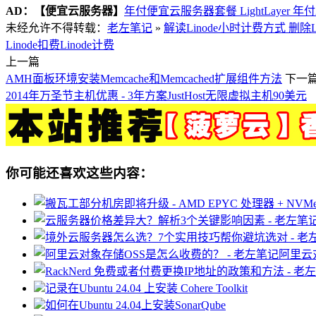
AD：
【便宜云服务器】
年付便宜云服务器套餐 LightLayer 年
未经允许不得转载：
老左笔记
»
解读Linode小时计费方式 删除Li
Linode扣费
Linode计费
上一篇
AMH面板环境安装Memcache和Memcached扩展组件方法
下一
2014年万圣节主机优惠 - 3年方案JustHost无限虚拟主机90美元
你可能还喜欢这些内容：
阿里云
记录在Ubuntu 24.04 上安装 Cohere Toolkit
如何在Ubuntu 24.04上安装SonarQube