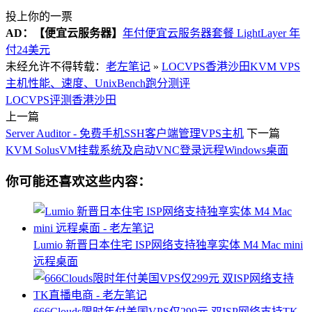
投上你的一票
AD：
【便宜云服务器】
年付便宜云服务器套餐 LightLayer 年
付24美元
未经允许不得转载：
老左笔记
»
LOCVPS香港沙田KVM VPS
主机性能、速度、UnixBench跑分测评
LOCVPS评测
香港沙田
上一篇
Server Auditor - 免费手机SSH客户端管理VPS主机
下一篇
KVM SolusVM挂载系统及启动VNC登录远程Windows桌面
你可能还喜欢这些内容：
Lumio 新晋日本住宅 ISP网络支持独享实体 M4 Mac mini
远程桌面
666Clouds限时年付美国VPS仅299元 双ISP网络支持TK