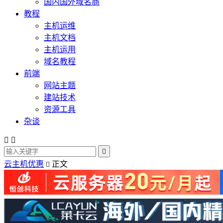
国内国外域名商
教程
主机运维
主机文档
主机运用
域名教程
前端
网站主题
建站技术
资源工具
杂谈



云主机优惠
正文
