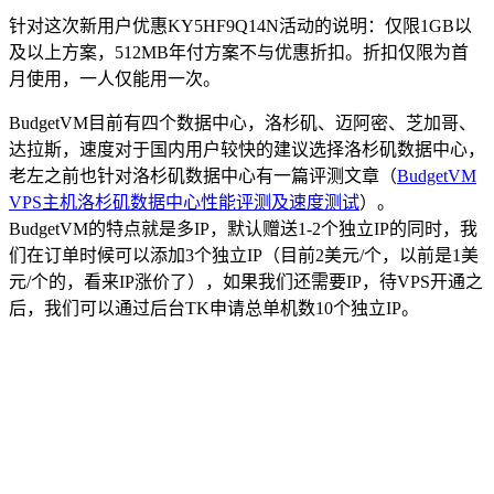
针对这次新用户优惠
KY5HF9Q14N
活动的说明：仅限1GB以
及以上方案，512MB年付方案不与优惠折扣。折扣仅限为首
月使用，一人仅能用一次。
BudgetVM目前有四个数据中心，洛杉矶、迈阿密、芝加哥、
达拉斯，速度对于国内用户较快的建议选择洛杉矶数据中心，
老左之前也针对洛杉矶数据中心有一篇评测文章（
BudgetVM
VPS主机洛杉矶数据中心性能评测及速度测试
）。
BudgetVM的特点就是多IP，默认赠送1-2个独立IP的同时，我
们在订单时候可以添加3个独立IP（目前2美元/个，以前是1美
元/个的，看来IP涨价了），如果我们还需要IP，待VPS开通之
后，我们可以通过后台TK申请总单机数10个独立IP。