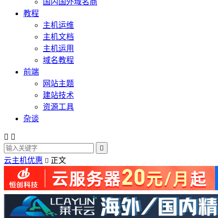
国内国外域名商
教程
主机运维
主机文档
主机运用
域名教程
前端
网站主题
建站技术
资源工具
杂谈



云主机优惠
正文
