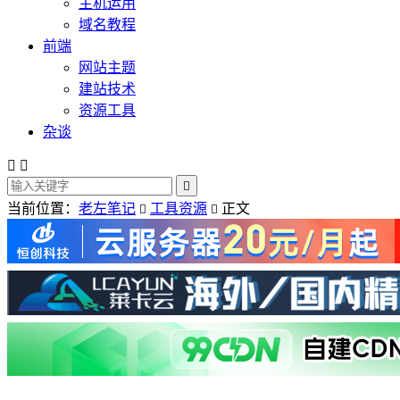
主机运用
域名教程
前端
网站主题
建站技术
资源工具
杂谈



当前位置：
老左笔记
工具资源
正文

