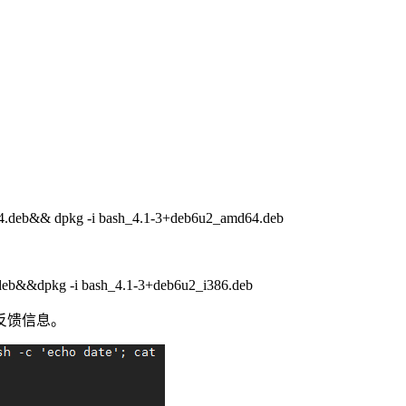
d64.deb&& dpkg -i bash_4.1-3+deb6u2_amd64.deb
6.deb&&dpkg -i bash_4.1-3+deb6u2_i386.deb
反馈信息。