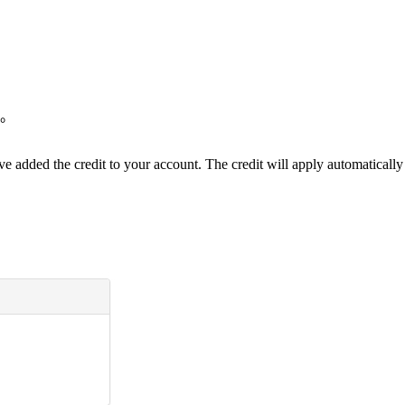
件。
e added the credit to your account. The credit will apply automatically t