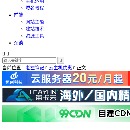
主机运用
域名教程
前端
网站主题
建站技术
资源工具
杂谈



当前位置：
老左笔记
云主机优惠
正文

