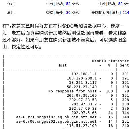
在写这篇文章时候群友正在讨论DO新加坡数据中心，速度一
般，老左后面真实购买新加坡然后测试数据再看看，看来线路
还不够好。如果有朋友在购买新加坡不满意后，可以选购旧金
山，稳定性还可以。
|------------------------------------------------------
|                                      WinMTR statistic
|                       Host              -   %  | Sent
|------------------------------------------------|-----
|                             192.168.1.1 -    0 |  391
|                           180.120.200.1 -    0 |  391
|                            58.221.3.117 -    0 |  391
|                           58.221.27.149 -    1 |  388
|                   No response from host -  100 |   78
|                           202.97.39.109 -    0 |  391
|                            202.97.33.58 -    5 |  328
|                             202.97.33.2 -    8 |  300
|                            202.97.60.33 -    2 |  376
|                             202.97.5.66 -   44 |  144
|     as-6.r21.sngpsi02.sg.bb.gin.ntt.net -   15 |  248
|     ae-6.r00.sngpsi02.sg.bb.gin.ntt.net -   14 |  251
|                           116.51.27.190 -   16 |  240