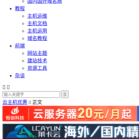
国内国外域名商
教程
主机运维
主机文档
主机运用
域名教程
前端
网站主题
建站技术
资源工具
杂谈



云主机优惠
正文
