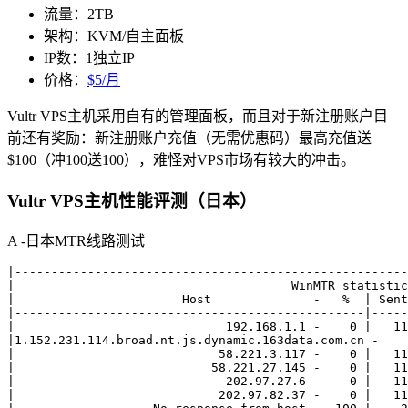
流量：2TB
架构：KVM/自主面板
IP数：1独立IP
价格：
$5/月
Vultr VPS主机采用自有的管理面板，而且对于新注册账户目
前还有奖励：新注册账户充值（无需优惠码）最高充值送
$100（冲100送100），难怪对VPS市场有较大的冲击。
Vultr VPS主机性能评测（日本）
A -日本MTR线路测试
|------------------------------------------------------
|                                      WinMTR statistic
|                       Host              -   %  | Sent
|------------------------------------------------|-----
|                             192.168.1.1 -    0 |   11
|1.152.231.114.broad.nt.js.dynamic.163data.com.cn -    
|                            58.221.3.117 -    0 |   11
|                           58.221.27.145 -    0 |   11
|                             202.97.27.6 -    0 |   11
|                            202.97.82.37 -    0 |   11