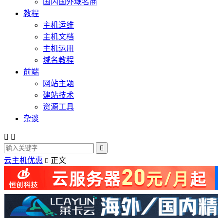
国内国外域名商
教程
主机运维
主机文档
主机运用
域名教程
前端
网站主题
建站技术
资源工具
杂谈



云主机优惠
正文
