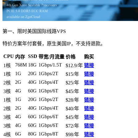
第一、限时美国国际线路VPS
特价方案年付套餐，原生美国IP，不支持退款。
CPU
SSD
内存
带宽/月流量
价格
购买
768M
18G
1Gbps/1.5T
1核
$12.9/年
链接
1G
20G
1Gbps/2T
1核
$15/年
链接
2G
40G
1Gbps/4T
2核
$25/年
链接
4G
60G
1Gbps/6T
3核
$45/年
链接
1G
20G
1Gbps/2T
1核
$28/年
链接
2G
40G
1Gbps/4T
2核
$40/年
链接
4G
60G
1Gbps/6T
3核
$45/年
链接
4G
60G
1Gbps/6T
3核
$72/年
链接
6G
80G
1Gbps/8T
4核
$98/年
链接