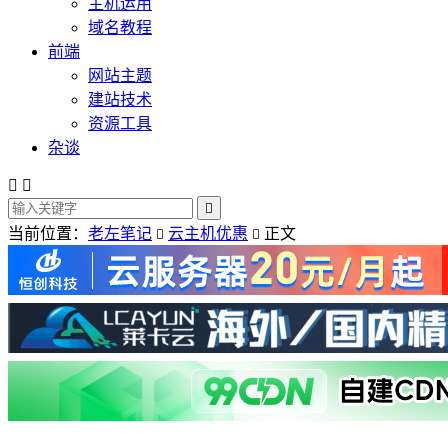
主机运用
域名教程
前端
网站主题
建站技术
资源工具
杂谈



当前位置：
老左笔记
云主机优惠
正文

