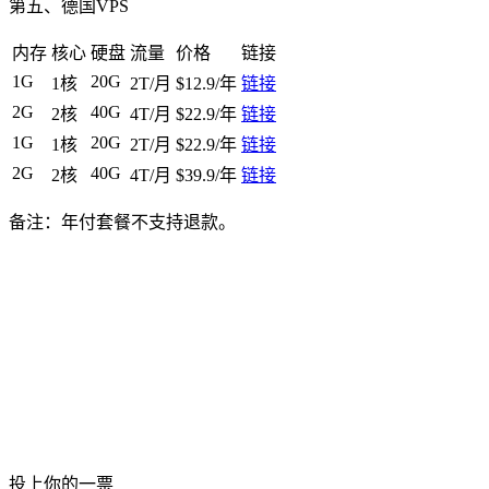
第五、德国VPS
内存
核心
硬盘
流量
价格
链接
1G
20G
1核
2T/月
$12.9/年
链接
2G
40G
2核
4T/月
$22.9/年
链接
1G
20G
1核
2T/月
$22.9/年
链接
2G
40G
2核
4T/月
$39.9/年
链接
备注：年付套餐不支持退款。
投上你的一票