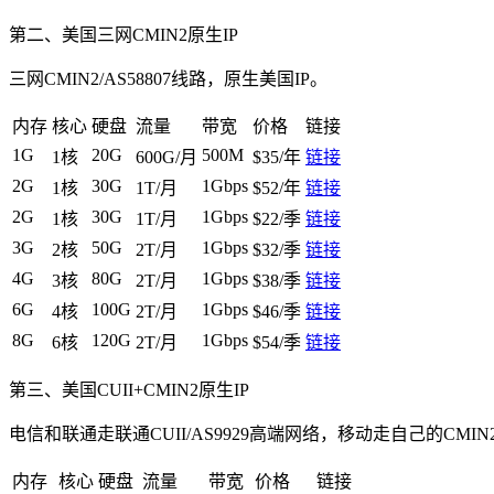
第二、美国三网CMIN2原生IP
三网CMIN2/AS58807线路，原生美国IP。
内存
核心
硬盘
流量
带宽
价格
链接
1G
20G
500M
1核
600G/月
$35/年
链接
2G
30G
1Gbps
1核
1T/月
$52/年
链接
2G
30G
1Gbps
1核
1T/月
$22/季
链接
3G
50G
1Gbps
2核
2T/月
$32/季
链接
4G
80G
1Gbps
3核
2T/月
$38/季
链接
6G
100G
1Gbps
4核
2T/月
$46/季
链接
8G
120G
1Gbps
6核
2T/月
$54/季
链接
第三、美国CUII+CMIN2原生IP
电信和联通走联通CUII/AS9929高端网络，移动走自己的CMIN2
内存
核心
硬盘
流量
带宽
价格
链接