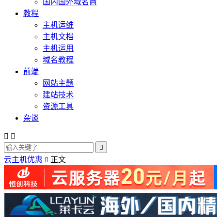
国内国外域名商
教程
主机运维
主机文档
主机运用
域名教程
前端
网站主题
建站技术
资源工具
杂谈



云主机优惠
正文
