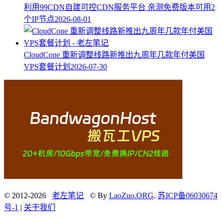
利用99CDN自建可控CDN服务平台 亲测免费版本可用2
个IP节点
2026-08-01
CloudCone 重新调整线路新推出九周年几款年付美国
VPS套餐计划
2026-07-30
© 2012-2026
老左笔记
© By
LaoZuo.ORG
.
苏ICP备06030674
号-1
|
关于我们