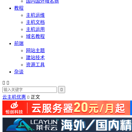
国内国外域名商
教程
主机运维
主机文档
主机运用
域名教程
前端
网站主题
建站技术
资源工具
杂谈



云主机优惠
正文
