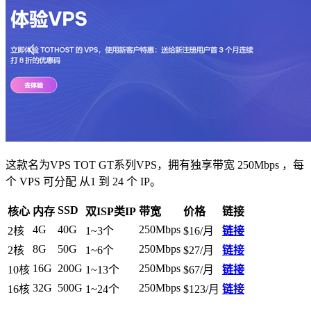
这款名为VPS TOT GT系列VPS，拥有独享带宽 250Mbps ，每
个 VPS 可分配 从1 到 24 个 IP。
SSD
核心
内存
双ISP类IP
带宽
价格
链接
4G
40G
250Mbps
2核
1~3个
$16/月
链接
8G
50G
250Mbps
2核
1~6个
$27/月
链接
16G
200G
250Mbps
10核
1~13个
$67/月
链接
32G
500G
250Mbps
16核
1~24个
$123/月
链接