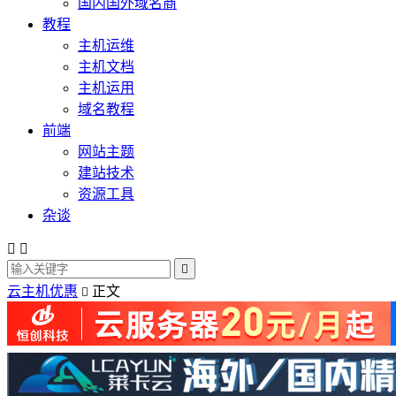
国内国外域名商
教程
主机运维
主机文档
主机运用
域名教程
前端
网站主题
建站技术
资源工具
杂谈



云主机优惠
正文
