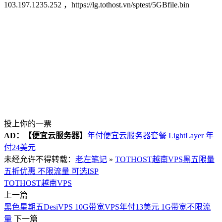
103.197.1235.252 ，https://lg.tothost.vn/sptest/5GBfile.bin
投上你的一票
AD：
【便宜云服务器】
年付便宜云服务器套餐 LightLayer 年
付24美元
未经允许不得转载：
老左笔记
»
TOTHOST越南VPS黑五限量
五折优惠 不限流量 可选ISP
TOTHOST
越南VPS
上一篇
黑色星期五DesiVPS 10G带宽VPS年付13美元 1G带宽不限流
量
下一篇