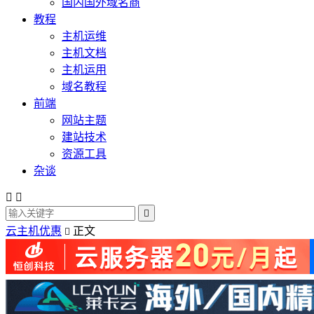
国内国外域名商
教程
主机运维
主机文档
主机运用
域名教程
前端
网站主题
建站技术
资源工具
杂谈



云主机优惠
正文
