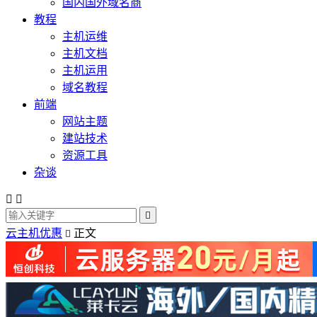
国内国外域名商
教程
主机运维
主机文档
主机运用
域名教程
前端
网站主题
建站技术
资源工具
杂谈



云主机优惠
正文
