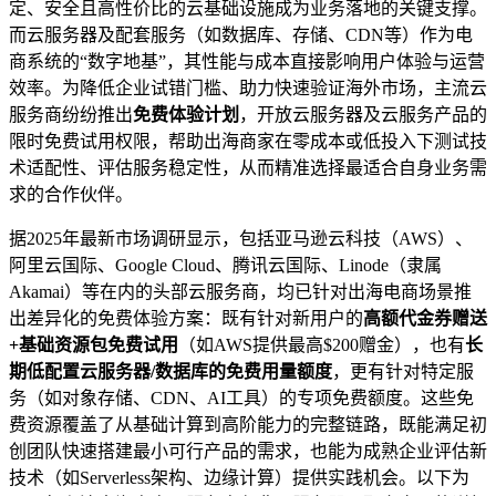
定、安全且高性价比的云基础设施成为业务落地的关键支撑。
而云服务器及配套服务（如数据库、存储、CDN等）作为电
商系统的“数字地基”，其性能与成本直接影响用户体验与运营
效率。为降低企业试错门槛、助力快速验证海外市场，主流云
服务商纷纷推出
免费体验计划
，开放云服务器及云服务产品的
限时免费试用权限，帮助出海商家在零成本或低投入下测试技
术适配性、评估服务稳定性，从而精准选择最适合自身业务需
求的合作伙伴。
据2025年最新市场调研显示，包括亚马逊云科技（AWS）、
阿里云国际、Google Cloud、腾讯云国际、Linode（隶属
Akamai）等在内的头部云服务商，均已针对出海电商场景推
出差异化的免费体验方案：既有针对新用户的
高额代金券赠送
+基础资源包免费试用
​（如AWS提供最高$200赠金），也有
长
期低配置云服务器/数据库的免费用量额度
，更有针对特定服
务（如对象存储、CDN、AI工具）的专项免费额度。这些免
费资源覆盖了从基础计算到高阶能力的完整链路，既能满足初
创团队快速搭建最小可行产品的需求，也能为成熟企业评估新
技术（如Serverless架构、边缘计算）提供实践机会。以下为