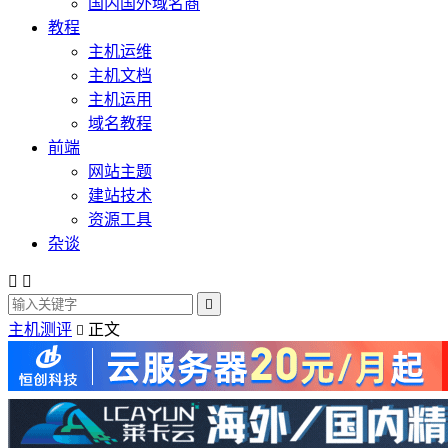
国内国外域名商
教程
主机运维
主机文档
主机运用
域名教程
前端
网站主题
建站技术
资源工具
杂谈



主机测评
正文
