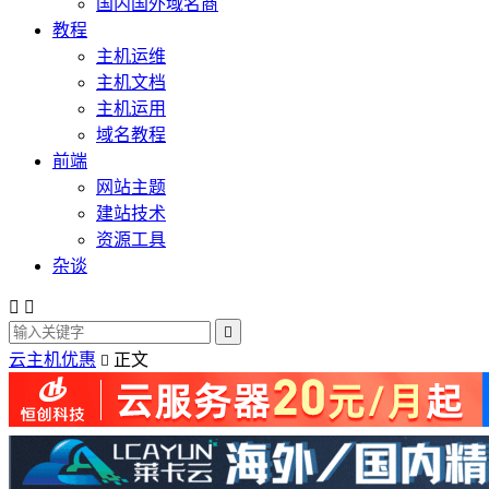
国内国外域名商
教程
主机运维
主机文档
主机运用
域名教程
前端
网站主题
建站技术
资源工具
杂谈



云主机优惠
正文
