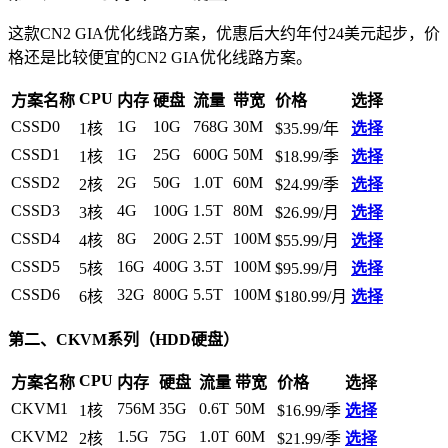
这款CN2 GIA优化线路方案，优惠后大约年付24美元起步，价
格还是比较便宜的CN2 GIA优化线路方案。
CPU
方案名称
内存
硬盘
流量
带宽
价格
选择
CSSD0
1G
10G
768G
30M
1核
$35.99/年
选择
CSSD1
1G
25G
600G
50M
1核
$18.99/季
选择
CSSD2
2G
50G
1.0T
60M
2核
$24.99/季
选择
CSSD3
4G
100G
1.5T
80M
3核
$26.99/月
选择
CSSD4
8G
200G
2.5T
100M
4核
$55.99/月
选择
CSSD5
16G
400G
3.5T
100M
5核
$95.99/月
选择
CSSD6
32G
800G
5.5T
100M
6核
$180.99/月
选择
第二、CKVM系列（HDD硬盘）
CPU
方案名称
内存
硬盘
流量
带宽
价格
选择
CKVM1
756M
35G
0.6T
50M
1核
$16.99/季
选择
CKVM2
1.5G
75G
1.0T
60M
2核
$21.99/季
选择