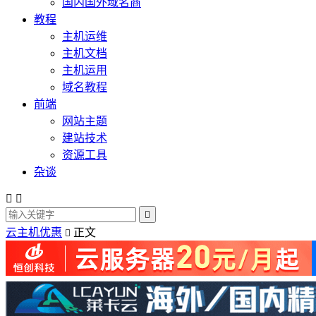
国内国外域名商
教程
主机运维
主机文档
主机运用
域名教程
前端
网站主题
建站技术
资源工具
杂谈



云主机优惠
正文
