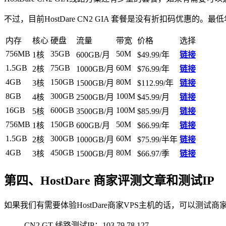
不过，目前HostDare CN2 GIA 套餐是没有折扣码优惠的。
内存
核心
硬盘
流量
带宽
价格
选择
756MB
35GB
50M
1核
600GB/月
$49.99/年
链接
1.5GB
75GB
60M
2核
1000GB/月
$76.99/年
链接
4GB
150GB
80M
3核
1500GB/月
$112.99/年
链接
8GB
300GB
100M
4核
2500GB/月
$45.99/月
链接
16GB
600GB
100M
5核
3500GB/月
$85.99/月
链接
756MB
150GB
50M
1核
600GB/月
$66.99/年
链接
1.5GB
300GB
60M
2核
1000GB/月
$75.99/半年
链接
4GB
450GB
80M
3核
1500GB/月
$66.97/季
链接
第四、HostDare 商家评测文章和测试IP
如果我们有需要体验HostDare商家VPS主机的话，可以测试商
CN2 GT 线路测试IP：103.79.78.127