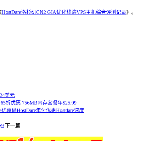
《
HostDare洛杉矶CN2 GIA优化线路VPS主机综合评测记录
》。
付24美元
餐65折优惠 756MB内存套餐年$25.99
are优惠码
HostDare年付优惠
Hostdare速度
$9
下一篇