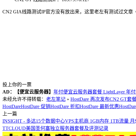
CN2 GIA线路测试IP官方没有放出来，这里老左有测试过文章
投上你的一票
AD：
【便宜云服务器】
年付便宜云服务器套餐 LightLayer 年
未经允许不得转载：
老左笔记
»
HostDare 再次发布CN2 GT套
HostDare
HostDare 促销
HostDare 折扣
HostDare 最新优惠
HostD
上一篇
INSIGHT - 多达15个数据中心VPS主机商 1GB内存 1TB流量 月
TTCLOUD美国圣何塞独立服务器套餐及评测记录