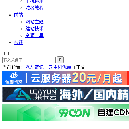
主机运用
域名教程
前端
网站主题
建站技术
资源工具
杂谈



当前位置：
老左笔记
云主机优惠
正文

