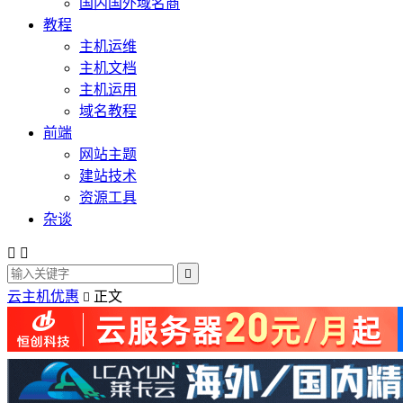
国内国外域名商
教程
主机运维
主机文档
主机运用
域名教程
前端
网站主题
建站技术
资源工具
杂谈



云主机优惠
正文
