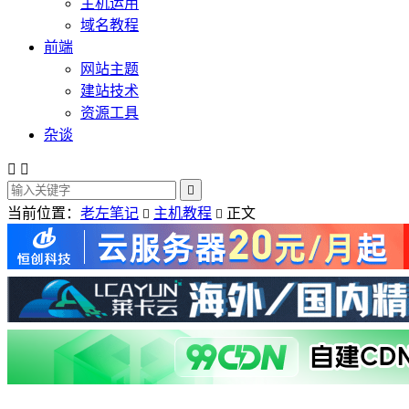
主机运用
域名教程
前端
网站主题
建站技术
资源工具
杂谈



当前位置：
老左笔记
主机教程
正文

